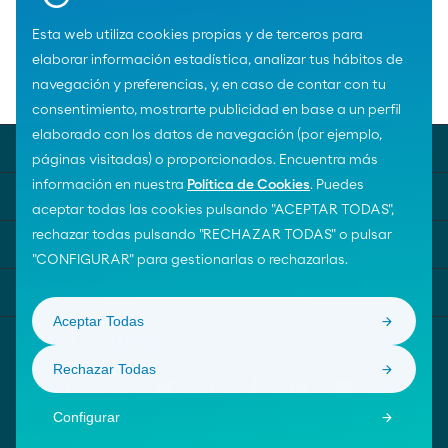
Esta web utiliza cookies propias y de terceros para
elaborar información estadística, analizar tus hábitos de
Home
Premios al valor social
navegación y preferencias, y, en caso de contar con tu
Fundación para el Niño Sordo ICAL
consentimiento, mostrarte publicidad en base a un perfil
elaborado con los datos de navegación (por ejemplo,
UNIVERSO MOEVE
páginas visitadas) o proporcionados. Encuentra más
información en nuestra
Política de Cookies
. Puedes
TEMAS DESTACADOS
aceptar todas las cookies pulsando "ACEPTAR TODAS",
rechazar todas pulsando "RECHAZAR TODAS" o pulsar
AYUDA
"CONFIGURAR" para gestionarlas o rechazarlas.
CONTACTA CON NOSOTROS
Aceptar Todas
Rechazar Todas
Configurar
© Moeve 2026