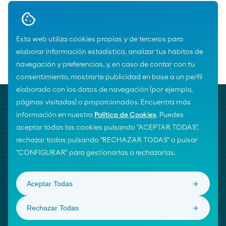
Madrid (España), Junio de 2025
Continuar leyendo
0
min
Esta web utiliza cookies propias y de terceros para
elaborar información estadística, analizar tus hábitos de
navegación y preferencias, y, en caso de contar con tu
Home
Política de Privacidad
consentimiento, mostrarte publicidad en base a un perfil
elaborado con los datos de navegación (por ejemplo,
UNIVERSO MOEVE
páginas visitadas) o proporcionados. Encuentra más
información en nuestra
Política de Cookies
. Puedes
TEMAS DESTACADOS
aceptar todas las cookies pulsando "ACEPTAR TODAS",
rechazar todas pulsando "RECHAZAR TODAS" o pulsar
AYUDA
"CONFIGURAR" para gestionarlas o rechazarlas.
CONTACTA CON NOSOTROS
Aceptar Todas
Rechazar Todas