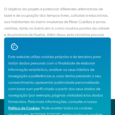
O objetivo do projeto é potenciar diferentes alternativas de
lazer e de ocupação dos tempos livres, culturais e educativas,
aos habitantes do bairro onubense de Pérez Cubillas e zonas
vizinhas, tanto no bairro em si como noutros pontos da cidade
e da província de Huelva. Além disso, esta iniciativa procura
promover na população infantojuvenil um estilo de vida
saudável, tanto em hábitos físicos como psicológicos.
Este website utiliza cookies próprias e de terceiros para
tratar dados pessoais com a finalidade de elaborar
informação estatística, analisar os seus hábitos de
navegação e preferências e, caso tenha prestado o seu
consentimento, apresentar publicidade personalizada
Home
Prémios ao valor social
com base num perfil criado a partir dos seus dados de
Un Nuevo Horizonte para mi Barrio
navegação (por exemplo, páginas visitadas) e/ou dados
fornecidos. Para mais informações, consulte a nossa
MOEVE UNIVERSE
Política de Cookies
. Pode aceitar todos os cookies
clicando em "ACEITAR TODOS", rejeitar todos os cookies