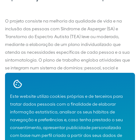
O projeto consiste na melhoria da qualidade de vida e na
inclusão das pessoas com Síndrome de Asperger (SA) e
Transtorno do Espectro Autista (TEA) leve ou moderado,
mediante a elaboração de um plano individualizado que
atenda as necessidades específicas de cada pessoa e a sua
sintomatologia. O plano de trabalho engloba atividades que
se integram num sistema de domínios: pessoal, social e
familiar.
https://aosa-tea.org/
Este website utiliza cookies próprias e de terceiros para
tratar dados pessoais com a finalidade de elaborar
informação estatística, analisar os seus hábitos de
navegação e preferências e, caso tenha prestado o seu
consentimento, apresentar publicidade personalizada
com base num perfil criado a partir dos seus dados de