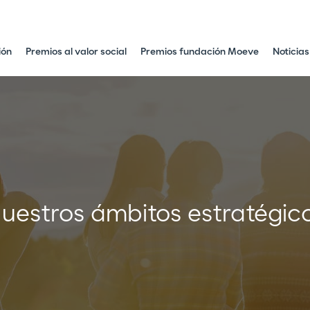
ión
Premios al valor social
Premios fundación Moeve
Noticias
uestros ámbitos estratégic