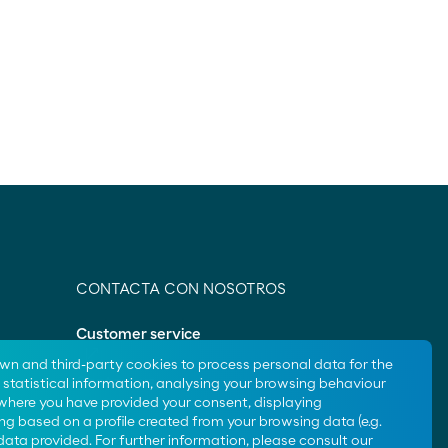
CONTACTA CON NOSOTROS
Customer service
own and third-party cookies to process personal data for the
Contact us
statistical information, analysing your browsing behaviour
 where you have provided your consent, displaying
ng based on a profile created from your browsing data (e.g.
data provided. For further information, please consult our