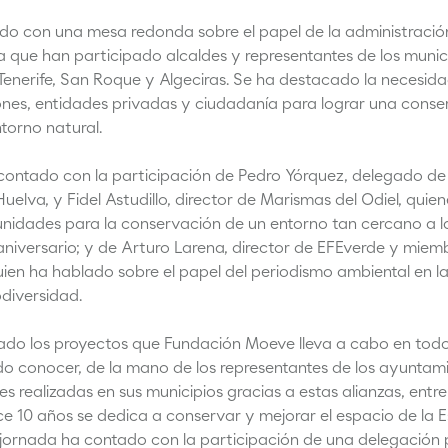
iado con una mesa redonda sobre el papel de la administración
la que han participado alcaldes y representantes de los munic
 Tenerife, San Roque y Algeciras. Se ha destacado la necesi
iones, entidades privadas y ciudadanía para lograr una conse
torno natural.
ontado con la participación de Pedro Yórquez, delegado de s
uelva, y Fidel Astudillo, director de Marismas del Odiel, qui
unidades para la conservación de un entorno tan cercano a l
aniversario; y de Arturo Larena, director de EFEverde y miem
en ha hablado sobre el papel del periodismo ambiental en la
odiversidad.
do los proyectos que Fundación Moeve lleva a cabo en todo e
do conocer, de la mano de los representantes de los ayunta
es realizadas en sus municipios gracias a estas alianzas, entre
 10 años se dedica a conservar y mejorar el espacio de la 
jornada ha contado con la participación de una delegación p