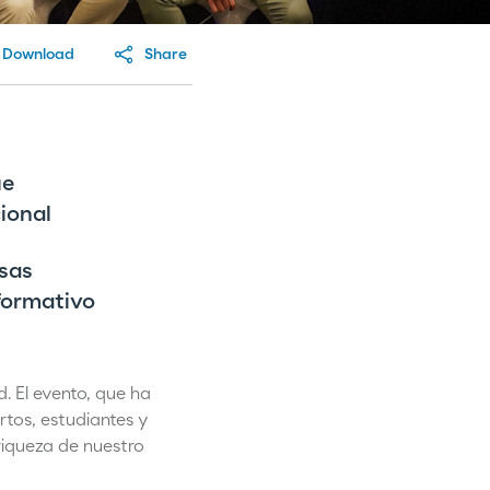
Download
Share
ue
ional
rsas
 formativo
. El evento, que ha
rtos, estudiantes y
riqueza de nuestro