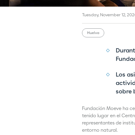
Tuesday, November 12, 202
Huelva
Durant
Fundac
Los as
activi
sobre 
Fundación Moeve ha cele
tenido lugar en el Cent
representantes de insti
entorno natural.