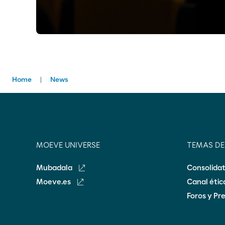
Home
News
MOEVE UNIVERSE
TEMAS D
Mubadala
Consolida
Moeve.es
Canal éti
Foros y Pr