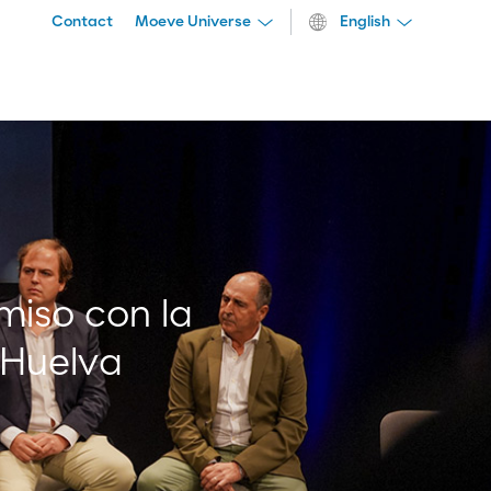
Contact
Moeve Universe
English
iso con la
 Huelva